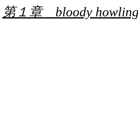
第１章 bloody howlin