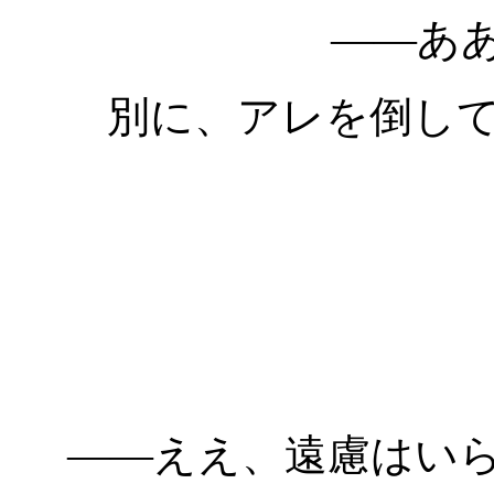
――あ
別に、アレを倒し
――ええ、遠慮はい