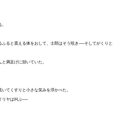
る。
ふると震える体をおして、士郎はそう呟き──そしてがくりと
んと満足げに頷いていた。
呟いてくすりと小さな笑みを浮かべた。
リヤは叫ぶ──