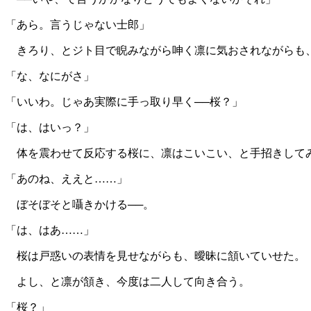
「あら。言うじゃない士郎」
きろり、とジト目で睨みながら呻く凛に気おされながらも
「な、なにがさ」
「いいわ。じゃあ実際に手っ取り早く──桜？」
「は、はいっ？」
体を震わせて反応する桜に、凛はこいこい、と手招きして
「あのね、ええと……」
ぼそぼそと囁きかける──。
「は、はあ……」
桜は戸惑いの表情を見せながらも、曖昧に頷いていせた。
よし、と凛が頷き、今度は二人して向き合う。
「桜？」