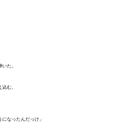
呻いた。
え込む。
うになったんだっけ」