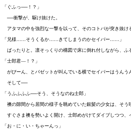
「ぐふっ──！？」
──衝撃が、駆け抜けた。
アタマの中を強烈な一撃を以って、そのコトバが突き抜け
「兄様……そうくるか……きてしまうのかセイバー……」
ばったりと。凛そっくりの構図で床に倒れ付しながら、ふる
「士郎君―！？」
がびーん、とバゼットが叫んでいる横でセイバーはうんう
そして──
「うふふふふ──そう、そうなのね士郎」
襖の隙間から居間の様子を眺めていた銀髪の少女は、そう
すぐさま襖を勢いよく開け、士郎めがけてダイブしつつ、イ
「お・に・い・ちゃーんっ」