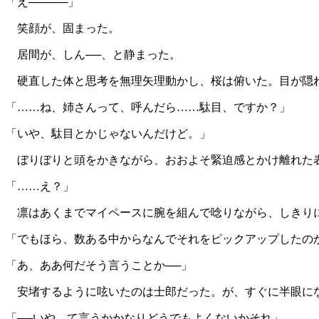
「え─────」
笑顔が、固まった。
居間が、しん──、と静まった。
硬直した体と思考を無理矢理動かし、桜は俯いた。目が隠れ
「……ね、姉さんって、呼んだら……駄目、ですか？」
「いや、駄目とかじゃないんだけど。」
ぼりぼりと頭をかきながら、おおよそ緊迫感とかけ離れた表
「……え？」
凛はあくまでマイペースに腕を組んで唸りながら、しきり
「でもほら、数ある中からなんでそれをピックアップしたの
「あ、ああ何だそう言うことか──」
安堵するように呟いたのは士郎だった。が、すぐに半眼に
「──いや、て言うかかなりどうでもよくないかそれ」