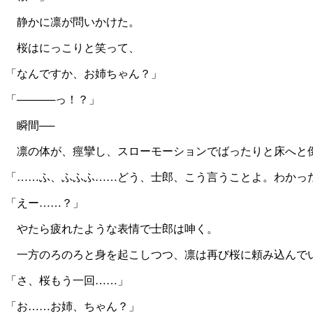
静かに凛が問いかけた。
桜はにっこりと笑って、
「なんですか、お姉ちゃん？」
「─────っ！？」
瞬間──
凛の体が、痙攣し、スローモーションでばったりと床へと倒
「……ふ、ふふふ……どう、士郎、こう言うことよ。わかっ
「えー……？」
やたら疲れたような表情で士郎は呻く。
一方のろのろと身を起こしつつ、凛は再び桜に頼み込んで
「さ、桜もう一回……」
「お……お姉、ちゃん？」