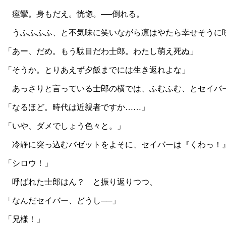
痙攣。身もだえ。恍惚。──倒れる。
うふふふふ、と不気味に笑いながら凛はやたら幸せそうに
「あー、だめ。もう駄目だわ士郎。わたし萌え死ぬ」
「そうか。とりあえず夕飯までには生き返れよな」
あっさりと言っている士郎の横では、ふむふむ、とセイバ
「なるほど。時代は近親者ですか……」
「いや、ダメでしょう色々と。」
冷静に突っ込むバゼットをよそに、セイバーは『くわっ！
「シロウ！」
呼ばれた士郎はん？ と振り返りつつ、
「なんだセイバー、どうし──」
「兄様！」