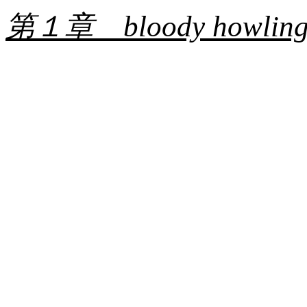
第１章 bloody howlin