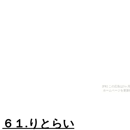
[PR] この広告は
ホームページを更新
６１
.りとらい