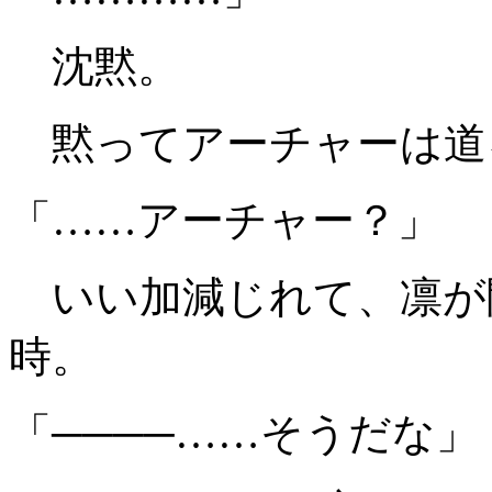
沈黙。
黙ってアーチャーは道
「……アーチャー？」
いい加減じれて、凛が
時。
「────……そうだな」