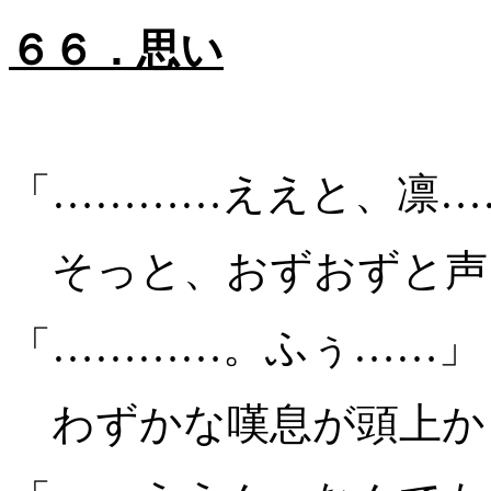
６６．思い
「…………ええと、凛…
そっと、おずおずと声
「…………。ふぅ……」
わずかな嘆息が頭上か