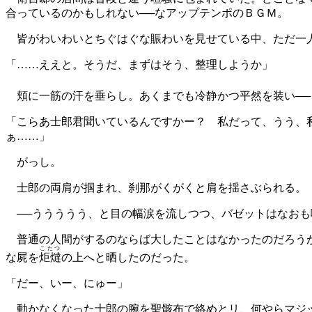
合っているのかもしれない──なアップテンポのＢＧＭ。
皆がわいわいとちぐはぐな賑わいを見せている中、ただ一
「……ええと。そうだ、まずはそう、整理しようか」
頬に一筋の汗を垂らし。あくまでも冷静かつ平然を装い──
「こらあ士郎君聞いているんですかー？ 私だって、うう、
ぁ……」
がっし。
士郎の両肩が掴まれ、刹那がくがくと肩を揺さぶられる。
──ううううう、と目の幅涙を流しつつ、バゼットはなおも
普通の人間がするのならば大したことはなかったのだろう
こたつ
な屍を
炬燵
の上へと晒したのだった。
「だー、いー、にゅー」
動かなくなった士郎の腕を聖骸布で絡めとリ、何やらマジッ