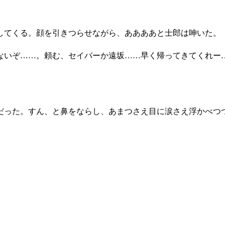
」
てくる。顔を引きつらせながら、ああああと士郎は呻いた。
ないぞ……。頼む、セイバーか遠坂……早く帰ってきてくれー
った。すん、と鼻をならし、あまつさえ目に涙さえ浮かべつ