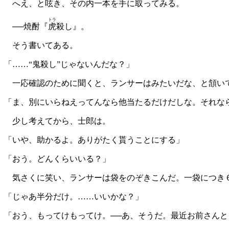
へえ、と呟き、その内一本を手に取ってみる。
トラ
──焼酎『
虎
殺し』。
そう書いてある。
「……“鬼殺し”じゃないんだな？」
一応確認のために聞くと、ランサーはみたいだな、と頷い
「ま、別にいらねえってんなら他当たるだけだしな。それな
少し考えてから、士郎は。
「いや、助かるよ。ありがたく貰うことにする」
「おう。どんくらいいる？」
気さくに笑い、ランサーは袋をのぞきこんだ。一袋につき６
「じゃあ半分だけ。……いいかな？」
「おう、もってけもってけ。──あ、そうだ。最近お前さん