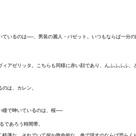
ているのは──、男装の麗人・バゼット。いつもならば一分の
ィアゼリッタ。こちらも同様に赤い顔であり、んふふふふ、と
るのは、カレン。
瞳で呻いているのは、桜──
るであろう時間帯。
く軽薄な、それでいて何か致命的な。色で現すのならば恐らく