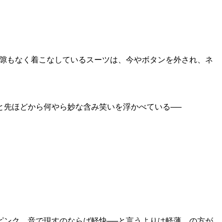
隙もなく着こなしているスーツは、今やボタンを外され、ネ
先ほどから何やら妙な含み笑いを浮かべている──
ピンク。音で現すのならば軽快──と言うよりは軽薄、の方が