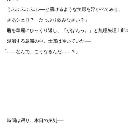
うふふふふふふ──と蕩けるような笑顔を浮かべてみせ、
「さあシェロ？ たっぷり飲みなさい？」
瓶を華麗にひっくり返し、『がぼんっ。』と無理矢理士郎の
混濁する意識の中、士郎は呻いていた──
「……なんで、こうなるんだ……？」
時間は遡り、本日の夕刻──