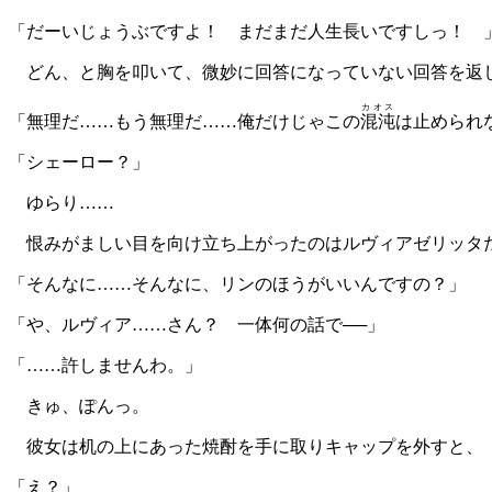
「だーいじょうぶですよ！ まだまだ人生長いですしっ！ 
どん、と胸を叩いて、微妙に回答になっていない回答を返し
カオス
「無理だ……もう無理だ……俺だけじゃこの
混沌
は止められ
「シェーロー？」
ゆらり……
恨みがましい目を向け立ち上がったのはルヴィアゼリッタだ
「そんなに……そんなに、リンのほうがいいんですの？」
「や、ルヴィア……さん？ 一体何の話で──」
「……許しませんわ。」
きゅ、ぽんっ。
彼女は机の上にあった焼酎を手に取りキャップを外すと、
「え？」