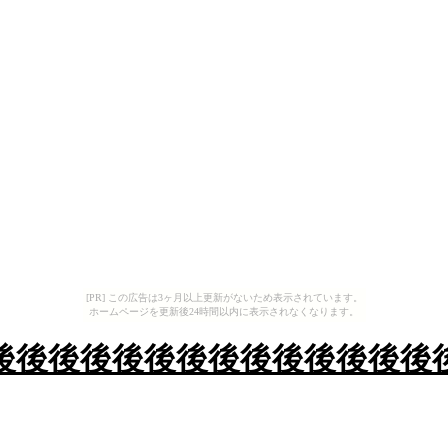
[PR] この広告は3ヶ月以上更新がないため表示されています。
ホームページを更新後24時間以内に表示されなくなります。
後後後後後後後後後後後後後後