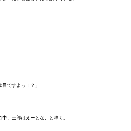
駄目ですよっ！？」
の中、士郎はえーとな、と呻く。