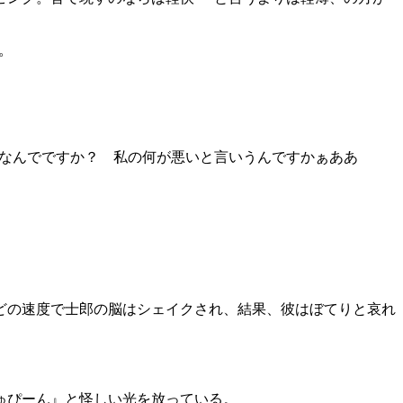
。
─なんでですか？ 私の何が悪いと言いうんですかぁああ
どの速度で士郎の脳はシェイクされ、結果、彼はぼてりと哀れ
ゅぴーん』と怪しい光を放っている。