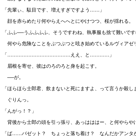
「先輩ぃ、駄目です、増えすぎですよう……」
顔を赤らめたり何やらえへへとにやけつつ、桜が揺れる。
「ふふ──うふふふふ、そうですわね、執事服も捨て難いで
何やら危険なことをぶつぶつと呟き始めているルヴィアゼリ
「…………………………………ええ、と…………」
眉根を寄せ、彼はのろのろと身を起こす。
──が。
「ほらほら士郎君、飲まないと死にますよ、って言うか殺し
ぐりんっ。
「んがっ！？」
背後から士郎の頭を引っ張り、あっはははー、と何やらやけ
「ば……バゼット？ ちょっと落ち着け？ なんだかアンタ