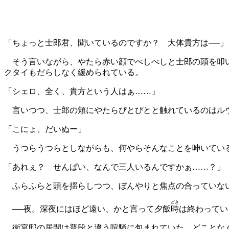
「ちょっと士郎君、聞いているのですか？ 大体貴方は──」
そう言いながら、やたら赤い顔でべしべしと士郎の頭を叩い
クタイもだらしなく緩められている。
「シェロ、全く、貴方という人はぁ……」
言いつつ、士郎の頬にやたらぴとぴとと触れているのはルヴ
「こにょ、だいぬー」
うつらうつらとしながらも、何やらそんなことを呻いてい
「あれぇ？ せんぱい、なんで三人いるんですかぁ……？」
ふらふらと頭を揺らしつつ、ぼんやりと焦点の合っていない
どき
──夜。深夜にはほど遠い、かと言って夕飯
時
は終わってい
衛宮邸の居間は普段と違う喧騒に包まれていた。どことな