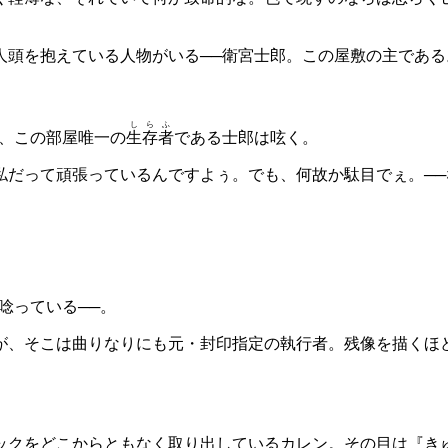
人頭を抱えている人物がいる──衛宮士郎。この屋敷の主である
しらふ
、この部屋唯一の
生存者
である士郎は呟く。
私だって頑張っているんですよぅ。でも、何故か駄目でぇ。─
唸っている──。
が、そこは曲りなりにも元・封印指定の執行者。残像を描くほ
クをどこからともなく取り出しているカレン。その目は『き