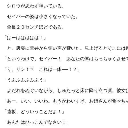
シロウが思わず呻いている。
セイバーの姿は小さくなっていた。
全長２０センチほどである。
「はーははははは！」
と。唐突に天井から笑い声が響いた。見上げるとそこには何
「というわけで、セイバー！ あなたの体はちっちゃくさせ
「り、リン！？ これは一体──！？」
「うふふふふふふう」
よだれをぬぐいながら、しゅたっと床に降り立つ凛。彼女
「あー、いい。いいわ。もうかわいすぎ。お姉さんが食べち
「遠坂、どういうことだよ！」
「あんたはひっこんでなさい！」