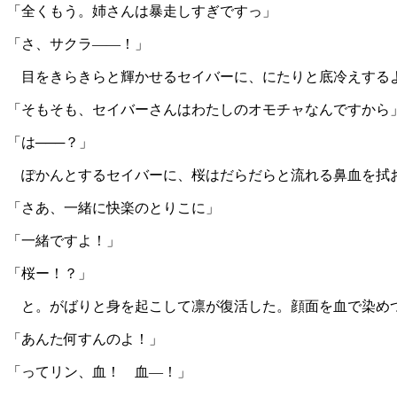
「全くもう。姉さんは暴走しすぎですっ」
「さ、サクラ――！」
目をきらきらと輝かせるセイバーに、にたりと底冷えする
「そもそも、セイバーさんはわたしのオモチャなんですから
「は───？」
ぽかんとするセイバーに、桜はだらだらと流れる鼻血を拭
「さあ、一緒に快楽のとりこに」
「一緒ですよ！」
「桜ー！？」
と。がばりと身を起こして凛が復活した。顔面を血で染め
「あんた何すんのよ！」
「ってリン、血！ 血―！」