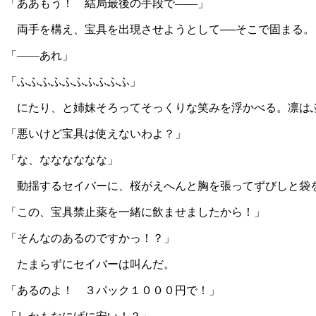
「ああもう！ 結局最後の手段で――」
両手を構え、宝具を出現させようとして──そこで固まる。
「――あれ」
「ふふふふふふふふふふ」
にたり、と姉妹そろってそっくりな笑みを浮かべる。凛は
「悪いけど宝具は使えないわよ？」
「な、なななななな」
動揺するセイバーに、桜がえへんと胸を張ってずびしと袋
「この、宝具禁止薬を一緒に飲ませましたから！」
「そんなのあるのですかっ！？」
たまらずにセイバーは叫んだ。
「あるのよ！ ３パック１０００円で！」