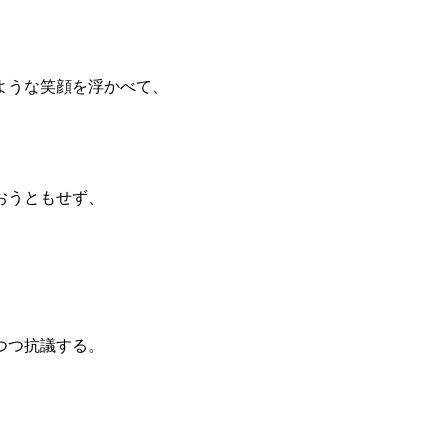
ような笑顔を浮かべて、
」
おうともせず、
つつ抗議する。