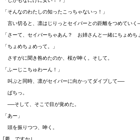
「しかもなにげに安い！？」
「そんなのわたしの知ったこっちゃないっ！」
言い切ると、凛はじりっとセイバーとの距離をつめていく─
「さーて、セイバーちゃあん？ お姉さんと一緒にちょめち
「ちょめちょめって。」
さすがに聞き咎めたのか、桜が呻く。そして。
「ふーじこちゅわーん！」
叫ぶと同時、凛がセイバーに向かってダイブして──
ぱちっ。
──そして、そこで目が覚めた。
「あー」
頭を振りつつ、呻く。
｢夢、ですか｣