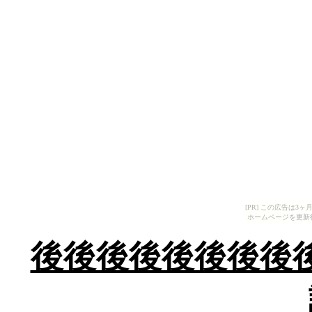
[PR] この広告は
ホームページを更新
後後後後後後後後