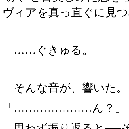
ヴィアを真っ直ぐに見つ
……ぐきゅる。
そんな音が、響いた。
「…………………ん？」
思わず振り返ると──