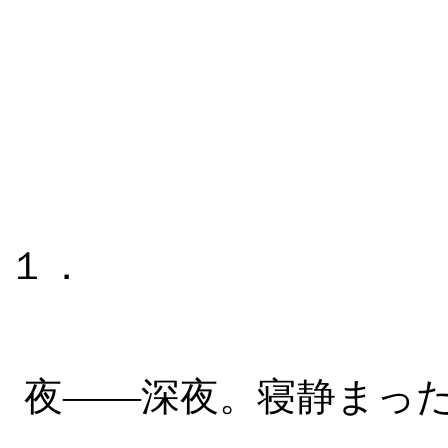
１．
夜――深夜。寝静まっ