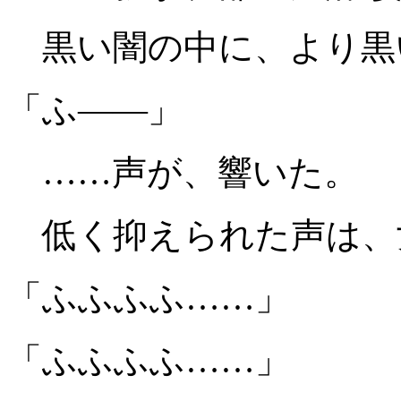
黒い闇の中に、より黒
「ふ――」
……声が、響いた。
低く抑えられた声は、
「ふふふふ……」
「ふふふふ……」