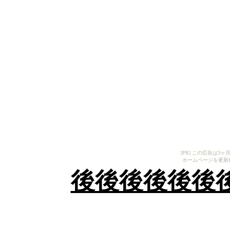
[PR] この広告は
ホームページを更新
後後後後後後